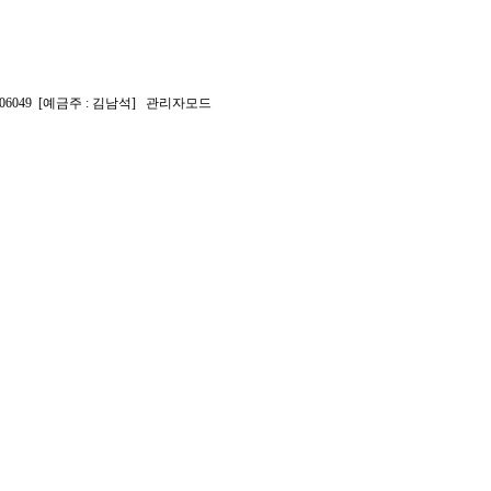
2-006049 [예금주 : 김남석]
관리자모드