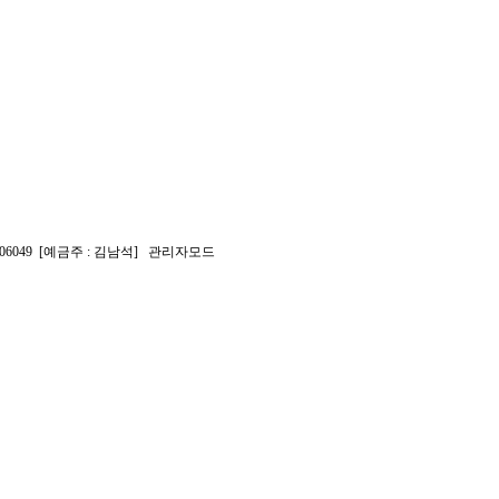
2-006049 [예금주 : 김남석]
관리자모드