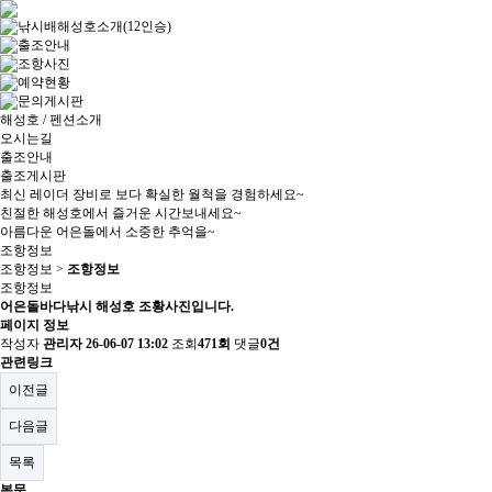
해성호 / 펜션소개
오시는길
출조안내
출조게시판
최신 레이더 장비로 보다 확실한 월척을 경험하세요~
친절한 해성호에서 즐거운 시간보내세요~
아름다운 어은돌에서 소중한 추억을~
조항정보
조항정보 >
조항정보
조항정보
어은돌바다낚시 해성호 조황사진입니다.
페이지 정보
작성자
관리자
26-06-07 13:02
조회
471회
댓글
0건
관련링크
이전글
다음글
목록
본문