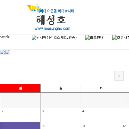
sample
<
일
월
화
2
3
4
5
9
10
11
12