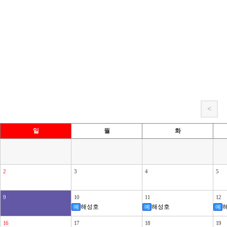
<
일
월
화
2
3
4
5
9
10
11
12
해성호
해성호
예
예
예
16
17
18
19