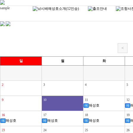
sample
<
일
월
화
2
3
4
5
9
10
11
12
해성호
예
예
16
17
18
19
해성호
해성호
해성호
예
예
예
예
23
24
25
26