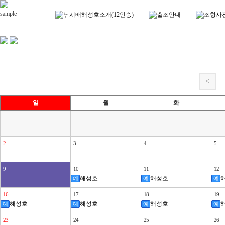
sample
<
일
월
화
2
3
4
5
9
10
11
12
해성호
해성호
예
예
예
16
17
18
19
해성호
해성호
해성호
예
예
예
예
23
24
25
26