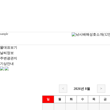
sample
물대표보기
날씨정보
주변광관지
기상안내
<
>
2026년
8월
일
월
화
수
목
금