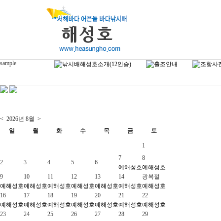
sample
<
2026년
8월
>
일
월
화
수
목
금
토
1
7
8
2
3
4
5
6
예
해성호
예
해성호
9
10
11
12
13
14
광복절
예
해성호
예
해성호
예
해성호
예
해성호
예
해성호
예
해성호
예
해성호
16
17
18
19
20
21
22
예
해성호
예
해성호
예
해성호
예
해성호
예
해성호
예
해성호
예
해성호
23
24
25
26
27
28
29